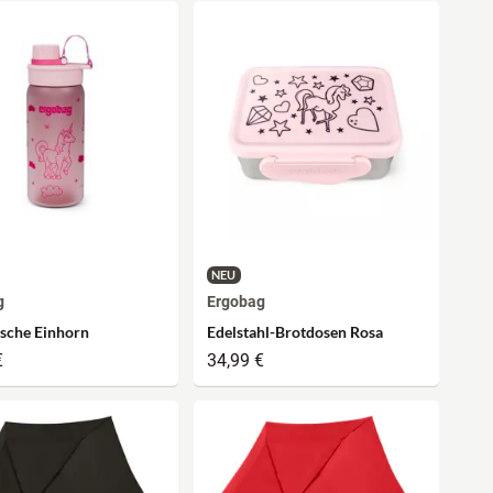
NEU
g
Ergobag
asche Einhorn
Edelstahl-Brotdosen Rosa
€
34,99 €