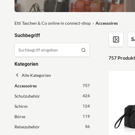
Etti Taschen & Co online in connect-shop
Accessoires
Suchbegriff
S
757 Produk
Kategorien
Alle Kategorien
Accessoires
757
Schulzubehör
424
Schirm
124
Börse
119
Reisezubehör
56