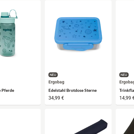
NEU
NEU
Ergobag
Ergoba
e Pferde
Edelstahl Brotdose Sterne
Trinkfl
34,99 €
14,99 