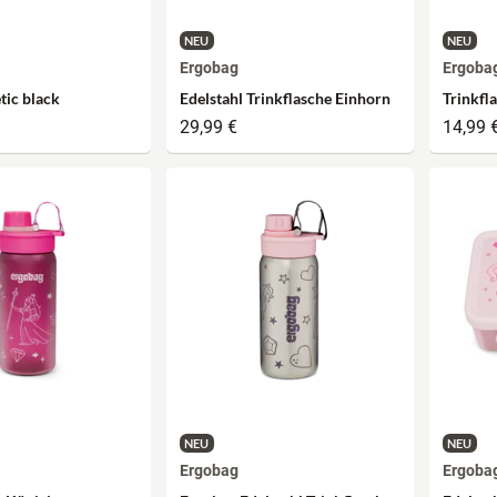
NEU
NEU
Ergobag
Ergoba
tic black
Edelstahl Trinkflasche Einhorn
Trinkfl
29,99 €
14,99 
NEU
NEU
Ergobag
Ergoba