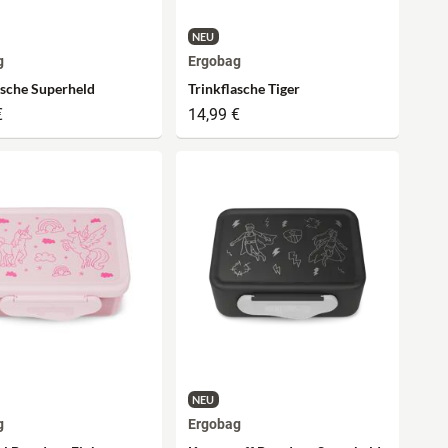
NEU
g
Ergobag
asche Superheld
Trinkflasche Tiger
€
14,99 €
NEU
g
Ergobag