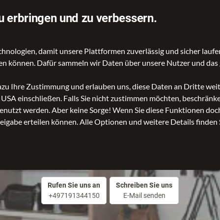
u erbringen und zu verbessern.
ologien, damit unsere Plattformen zuverlässig und sicher laufen
Accessoires
Kinder- und Schulartikel
gen können. Dafür sammeln wir Daten über unsere Nutzer und das 
dazu Ihre Zustimmung und erlauben uns, diese Daten an Dritte we
n USA einschließen. Falls Sie nicht zustimmen möchten, beschrän
nutzt werden. Aber keine Sorge! Wenn Sie diese Funktionen doch 
reigabe erteilen können. Alle Optionen und weitere Details finden 
Etti Taschen & Co online
Accessoires
Rufen Sie uns an
Schreiben Sie uns
+497191344150
E-Mail senden