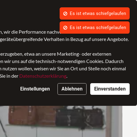
Es ist etwas schiefgelaufen
Kontrast
Mein Konto
Wunschliste
Warenkorb
Es ist etwas schiefgelaufen
, wir die Performance nachvollziehen und Ihnen in Zukunft
SALE
Marken
geräteübergreifende Verhalten in Bezug auf unsere Angebote.
iterzugeben, etwa an unsere Marketing- oder externen
ken wir uns auf die technisch-notwendigen Cookies. Dadurch
nutzen wollen, weisen wir Sie an Ort und Stelle noch einmal
Sie in der
Datenschutzerklärung
.
Einstellungen
Ablehnen
Einverstanden