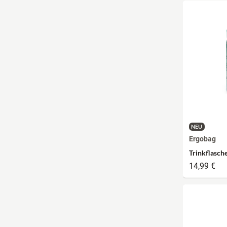
NEU
Ergobag
Trinkflasch
14,99 €