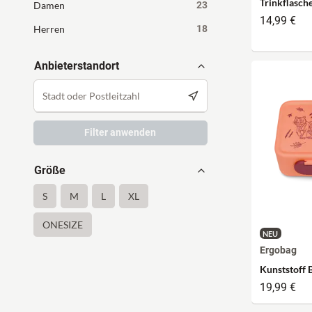
Trinkflasch
Damen
23
14,99 €
Herren
18
Anbieterstandort
Filter anwenden
Größe
S
M
L
XL
ONESIZE
NEU
Ergobag
Kunststoff 
19,99 €